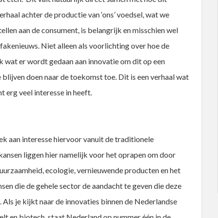
rhaal achter de productie van ‘ons’ voedsel, wat we
llen aan de consument, is belangrijk en misschien wel
fakenieuws. Niet alleen als voorlichting over hoe de
 wat er wordt gedaan aan innovatie om dit op een
blijven doen naar de toekomst toe. Dit is een verhaal wat
erg veel interesse in heeft.
 aan interesse hiervoor vanuit de traditionele
e kansen liggen hier namelijk voor het oprapen om door
duurzaamheid, ecologie, vernieuwende producten en het
en die de gehele sector de aandacht te geven die deze
t. Als je kijkt naar de innovaties binnen de Nederlandse
eelt en biotech, staat Nederland op nummer één in de