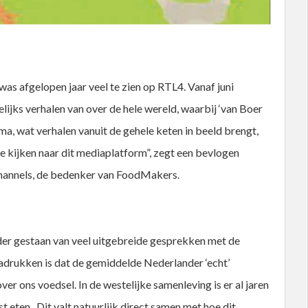
 afgelopen jaar veel te zien op RTL4. Vanaf juni
ijks verhalen van over de hele wereld, waarbij ‘van Boer
ma, wat verhalen vanuit de gehele keten in beeld brengt,
e kijken naar dit mediaplatform”, zegt een bevlogen
hannels, de bedenker van FoodMakers.
er gestaan van veel uitgebreide gesprekken met de
nadrukken is dat de gemiddelde Nederlander ‘echt’
over ons voedsel. In de westelijke samenleving is er al jaren
eten. Dit valt natuurlijk direct samen met hoe dit