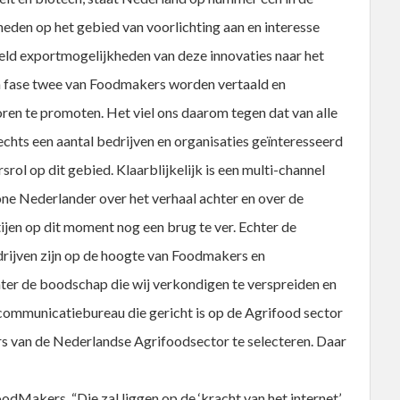
heden op het gebied van voorlichting aan en interesse
eld exportmogelijkheden van deze innovaties naar het
 in fase twee van Foodmakers worden vertaald en
en te promoten. Het viel ons daarom tegen dat van alle
chts een aantal bedrijven en organisaties geïnteresseerd
srol op dit gebied. Klaarblijkelijk is een multi-channel
 Nederlander over het verhaal achter en over de
jen op dit moment nog een brug te ver. Echter de
rijven zijn op de hoogte van Foodmakers en
hter de boodschap die wij verkondigen te verspreiden en
communicatiebureau die gericht is op de Agrifood sector
s van de Nederlandse Agrifoodsector te selecteren. Daar
dMakers, “Die zal liggen op de ‘kracht van het internet’.