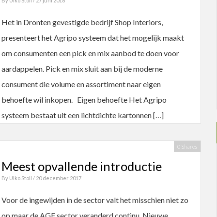
By
Ulko Stoll
/ 27 juni 2018
Het in Dronten gevestigde bedrijf Shop Interiors,
presenteert het Agripo systeem dat het mogelijk maakt
om consumenten een pick en mix aanbod te doen voor
aardappelen. Pick en mix sluit aan bij de moderne
consument die volume en assortiment naar eigen
behoefte wil inkopen. Eigen behoefte Het Agripo
systeem bestaat uit een lichtdichte kartonnen […]
0 Shares
Meest opvallende introductie
By
Ulko Stoll
/ 20 december 2017
Voor de ingewijden in de sector valt het misschien niet zo
op maar de AGF sector veranderd continu. Nieuwe