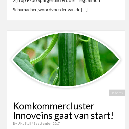
zijn op Expo Spargel und Erdber “, legt Simon
Schumacher, woordvoerder van de […]
0 Shares
Komkommercluster
Innoveins gaat van start!
By
Ulko Stoll
/ 8 september 2017