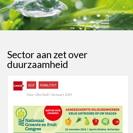
Sector aan zet over
duurzaamheid
AGF
KWALITEIT
Door
Ulko Stoll
/ 26 maart 2019