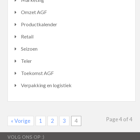
Omzet AGF
Productkalender
Retail
Seizoen
Teler
Toekomst AGF
Verpakking en logistiek
Page 4 of 4
« Vorige
1
2
3
4
VOLG ONS OP :)